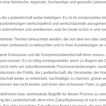
 eine heimische, regionale, hochwertige und gesunde Lebensmi
e Landwirtschaft weiter beteiligen. Es ist ihr existenzielles I
rausforderungen wertschöpfend und wertschätzende anzugehen.
 wahrnehmen und anerkennen, was bis heute schon in und von d
 bestimmte Themen beleuchtete werden, die von dem ein oder a
hemen umfassend zu beleuchten und in ihren Auswirkungen an a
ene Diskussion und die Kompromissbereitschaft derer voraus, 
nd müssen. Es ist völlig kontraproduktiv, wenn zu Beginn der Di
 nicht mehr um zukunftsorientierte Prozessveränderungen, sonde
skussion die Politik, die Landwirtschaft, die Verarbeiter, der 
irtschaft weiter zu entwickelt, nachhaltiger zu machen, grüner w
 können das nicht leisten und ihnen den schwarzen Peter zu gebe
u definieren bzw. wertneutrale Begriffe für diesen Prozess zu ve
ung der Landwirtschaft, denn eine Zukunftsplanung ist nach vorn
. Ein aktiv gestalteter Zukunftsplan findet Lösungen, die eine