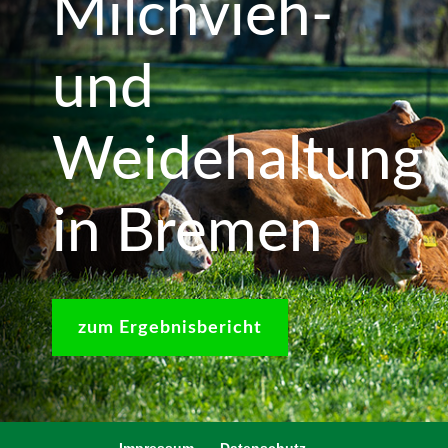
Milchvieh-
und
Weidehaltung
in Bremen
zum Ergebnisbericht
Impressum
Datenschutz