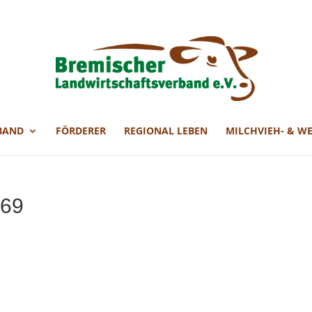
BAND
FÖRDERER
REGIONAL LEBEN
MILCHVIEH- & W
969