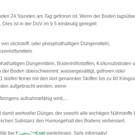
Boden 24 Stunden am Tag gefroren ist. Wenn der Boden tagsübe
. Dies ist in der DüV im § 5 eindeutig geregelt
on stickstoff- oder phosphathaltigen Düngemitteln,
nzenhilfsmitteln
phathaltigen Düngemitteln, Bodenhilfsstoffen, Kultursubstraten 
enn der Boden überschwemmt, wassergesättigt, gefroren oder
 dürfen ferner mit den dort genannten Stoffen bis zu 60 Kilog
Boden aufgebracht werden, wenn
fbringens aufnahmefähig wird,…
d damit wertvoller Dünger, der sowohl alle wichtigen Nährstoffe 
ganischen Substanz den Humusgehalt des Bodens verbessert.
llte bei
bauernhof.net
weiterlesen. Sehr informativ!