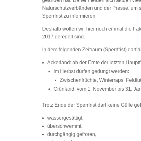
geändert hat. Daher melden sich aktuell vie
Naturschutzverbänden und der Presse, um s
Sperrfrist zu informieren.
Deshalb wollen wir hier noch einmal die Fak
2017 geregelt sind.
In dem folgenden Zeitraum (Sperrfrist) darf 
Ackerland: ab der Ernte der letzten Haupt
Im Herbst dürfen gedüngt werden:
Zwischenfrüchte, Winterraps, Feldfut
Grünland: vom 1. November bis 31. Ja
Trotz Ende der Sperrfrist darf keine Gülle 
wassergesättigt,
überschwemmt,
durchgängig gefroren,