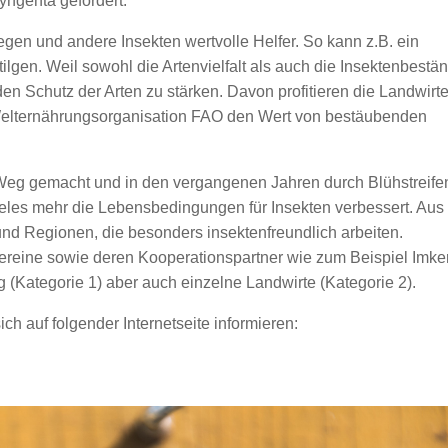
ngenta gefördert.
egen und andere Insekten wertvolle Helfer. So kann z.B. ein
tilgen. Weil sowohl die Artenvielfalt als auch die Insektenbestä
 den Schutz der Arten zu stärken. Davon profitieren die Landwirt
r Welternährungsorganisation FAO den Wert von bestäubenden
 Weg gemacht und in den vergangenen Jahren durch Blühstreife
eles mehr die Lebensbedingungen für Insekten verbessert. Aus
und Regionen, die besonders insektenfreundlich arbeiten.
ereine sowie deren Kooperationspartner wie zum Beispiel Imker
g (Kategorie 1) aber auch einzelne Landwirte (Kategorie 2).
ch auf folgender Internetseite informieren: